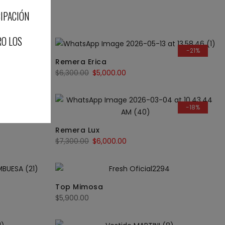
CIPACIÓN
RO LOS
-9%
-21%
Remera Erica
$
6,300.00
$
5,000.00
-48%
-18%
Remera Lux
$
7,300.00
$
6,000.00
Top Mimosa
$
5,900.00