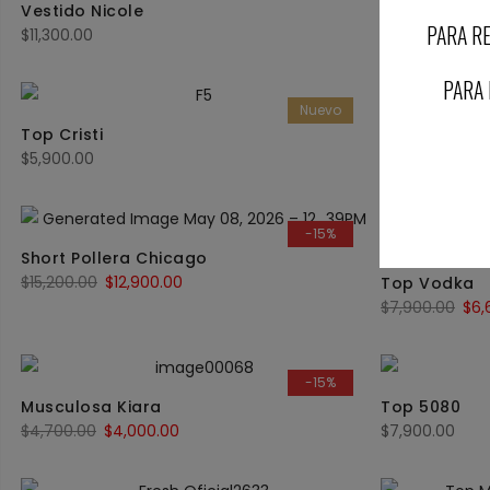
Vestido Nicole
Vestido Naz
PARA RE
$
11,300.00
$
10,400.00
PARA 
Nuevo
Top Cristi
Vestido Aga
$
5,900.00
$
7,900.00
-15%
Short Pollera Chicago
$
15,200.00
$
12,900.00
Top Vodka
$
7,900.00
$
6,
-15%
Musculosa Kiara
Top 5080
$
4,700.00
$
4,000.00
$
7,900.00