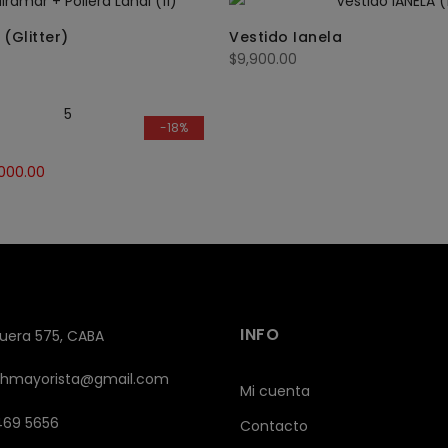
(Glitter)
Vestido Ianela
$
9,900.00
-18%
000.00
INFO
uera 575, CABA
shmayorista@gmail.com
Mi cuenta
2469 5656
Contacto