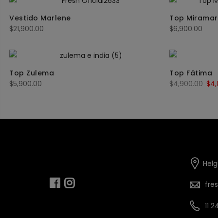
Vestido Marlene
Top Miramar 
$
21,900.00
$
6,900.00
Top Zulema
Top Fátima
$
5,900.00
$
4,900.00
$
4,
Helg
fre
11 