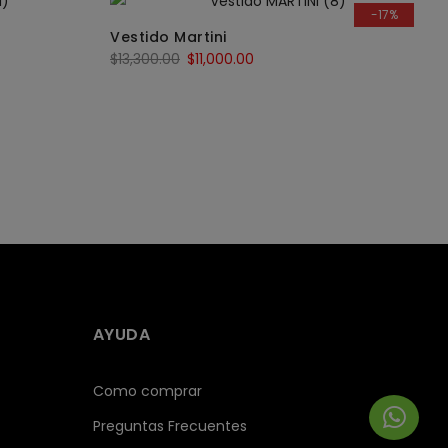
-17%
Vestido Martini
$
13,300.00
$
11,000.00
AYUDA
Como comprar
Preguntas Frecuentes