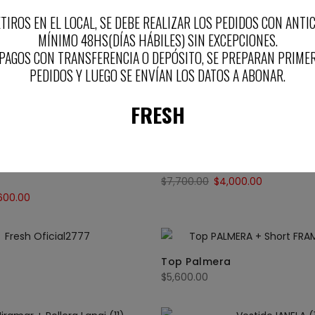
a
5053S – Top
TIROS EN EL LOCAL, SE DEBE REALIZAR LOS PEDIDOS CON ANTI
$
9,900.00
MÍNIMO 48HS(DÍAS HÁBILES) SIN EXCEPCIONES.
PAGOS CON TRANSFERENCIA O DEPÓSITO, SE PREPARAN PRIME
PEDIDOS Y LUEGO SE ENVÍAN LOS DATOS A ABONAR.
ta
Top Melón
$
4,400.00
$
4,000.00
FRESH
-16%
Top Medusa
$
7,700.00
$
4,000.00
600.00
Top Palmera
$
5,600.00