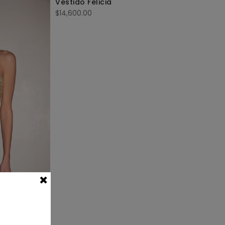
Vestido Felicia
$
14,600.00