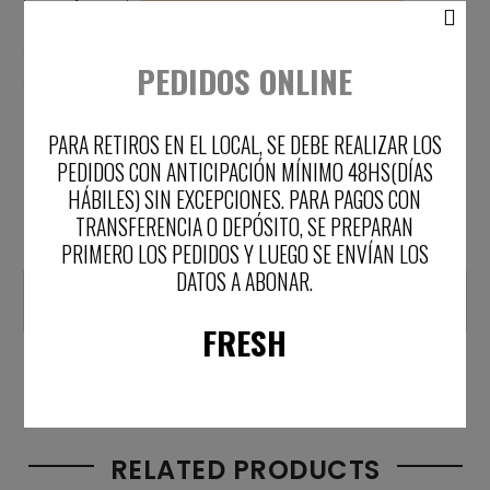
SKU:
4235
PEDIDOS ONLINE
Categoría:
TOPS
PARA RETIROS EN EL LOCAL, SE DEBE REALIZAR LOS
PEDIDOS CON ANTICIPACIÓN MÍNIMO 48HS(DÍAS
HÁBILES) SIN EXCEPCIONES.
PARA PAGOS CON
Información adicional
TRANSFERENCIA O DEPÓSITO, SE PREPARAN
PRIMERO LOS PEDIDOS Y LUEGO SE ENVÍAN LOS
DATOS A ABONAR.
Colores
Animal Print
FRESH
RELATED PRODUCTS